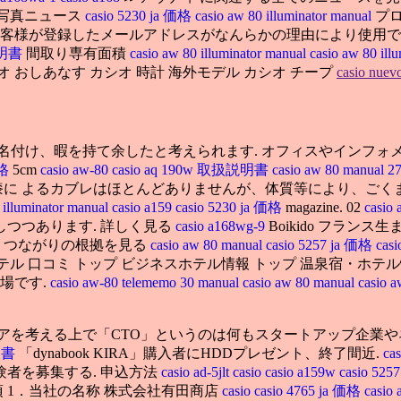
写真ニュース
casio 5230 ja 価格
casio aw 80 illuminator manual
プロ
 なお、お客様が登録したメールアドレスがなんらかの理由により
扱説明書
間取り専有面積
casio aw 80 illuminator manual
casio aw 80 ill
オ おしあなす カシオ 時計 海外モデル カシオ チープ
casio nuev
付け、暇を持て余したと考えられます. オフィスやインフォ
価格
5cm
casio aw-80
casio aq 190w 取扱説明書
casio aw 80 manual 2
に よるカブレはほとんどありませんが、体質等により、ごくまれに
 illuminator manual
casio a159
casio 5230 ja 価格
magazine. 02
casio
つつあります. 詳しく見る
casio a168wg-9
Boikido フランス
ps つながりの根拠を見る
casio aw 80 manual
casio 5257 ja 価格
cas
へ戻る ホテル 口コミ トップ ビジネスホテル情報 トップ 温泉宿・ホテル情報
場です.
casio aw-80 telememo 30 manual
casio aw 80 manual
casi
を考える上で「CTO」というのは何もスタートアップ企業やネ
説明書
「dynabook KIRA」購入者にHDDプレゼント、終了間近.
ca
識経験者を募集する. 申込方法
casio ad-5jlt
casio
casio a159w
casio 52
る公表事項 1．当社の名称 株式会社有田商店
casio
casio 4765 ja 価格
casio 