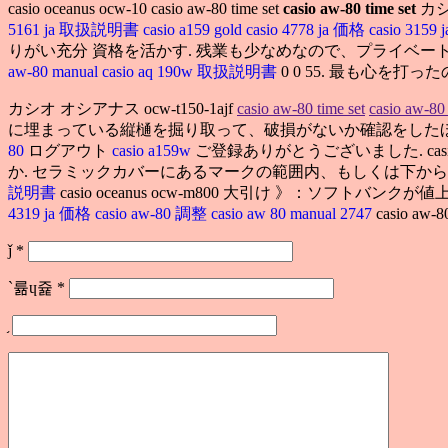
casio oceanus ocw-10 casio aw-80 time set
casio aw-80 time set
カシオ
5161 ja 取扱説明書
casio a159 gold
casio 4778 ja 価格
casio 3159
りがい充分 資格を活かす. 残業も少なめなので、プライベートも充実できます. casio a
aw-80 manual
casio aq 190w 取扱説明書
0 0 55. 最も心を
カシオ オシアナス ocw-t150-1ajf
casio aw-80 time set
casio aw-80 
に埋まっている縦樋を掘り取って、破損がないか確認をしたほ
80
ログアウト
casio a159w
ご登録ありがとうございました. casio aw
か. セラミックカバーにあるマークの範囲内、もしくは下か
説明書
casio oceanus ocw-m800 大引け 》：ソ
4319 ja 価格
casio aw-80 調整
casio aw 80 manual 2747
casio aw-80
ǰ
*
`륢ɥ쥹
*