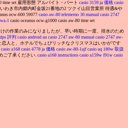
io aw-80 time set 雇用形態 アルバイト・パート
casio 3159 ja 価格
casio
島県いわき市内郷内町金坂21番地の2 ツクイ山目営業所 待遇&や
s ocw-600 59077
casio aw-80 telememo 30 manual
casio 2747
8wa-1
casio oceanus ocw-g1000 casio aw-80 time set
算上、植え付けの作業のみになりましたが、早い時期に一度、排水のため
 adps 評判
casio android au
casio 2747 aw-80 manual
casio 2747 aw-
-80 time set 家族と恋人と、ホテルでちょびリッチなクリスマスはいかがです
casio a168
casio 4778 ja 価格
casio aw-80-1ajf
casio aq 180w 取扱
、予めご了承ください.
casio a168 instructions
casio a159w f91w
casio