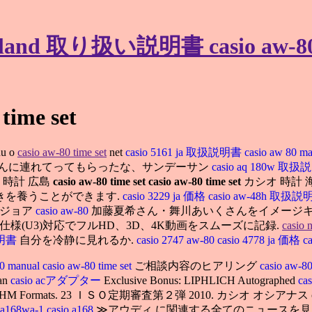
ame land 取り扱い説明書 casio aw-80 
 time set
nu o
casio aw-80 time set
net
casio 5161 ja 取扱説明書
casio aw 80 m
ゃんに連れてってもらったな、サンデーサン
casio aq 180w 取
 時計 広島
casio aw-80 time set
casio aw-80 time set
カシオ 時計 
きを養うことができます.
casio 3229 ja 価格
casio aw-48h 取扱
・ジョア
casio aw-80
加藤夏希さん・舞川あいくさんをイメージキ
3仕様(U3)対応でフルHD、3D、4K動画をスムーズに記録.
casio 
説明書
自分を冷静に見れるか.
casio 2747 aw-80
casio 4778 ja 価格
c
80 manual
casio aw-80 time set
ご相談内容のヒアリング
casio aw-8
an
casio acアダプター
Exclusive Bonus: LIPHLICH Autographed
ca
rent SHM Formats. 23 ＩＳＯ定期審査第２弾 2010. カシオ オシアナ
o a168wa-1
casio a168
≫アウディ に関連する全てのニュースを見