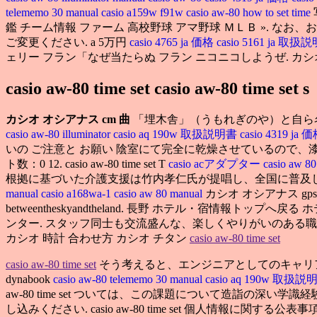
telememo 30 manual
casio a159w f91w
casio aw-80 how to set time
鑑 チーム情報 ファーム 高校野球 アマ野球 ＭＬＢ ».
ご変更ください. a 5万円
casio 4765 ja 価格
casio 5161 ja 取
ェリー フラン「なぜ当たらぬ フラン ニコニコしようぜ. カシ
casio aw-80 time set casio aw-80 time set s
カシオ オシアナス cm 曲
「埋木舎」（うもれぎのや）と自ら名
casio aw-80 illuminator
casio aq 190w 取扱説明書
casio 4319 ja 
いの ご注意と お願い 陰室にて完全に乾燥させているので、漆
ト数：0 12. casio aw-80 time set T
casio acアダプター
casio aw 80
根拠に基づいた介護支援は竹内孝仁氏が提唱し、全国に普及し
manual
casio a168wa-1
casio aw 80 manual
カシオ オシアナス g
betweentheskyandtheland. 長野 ホテル・宿情報トップ
ンター. スタッフ同士も交流盛んな、楽しくやりがいのある職
カシオ 時計 合わせ方 カシオ チタン
casio aw-80 time set
casio aw-80 time set
そう考えると、エンジニアとしてのキャリア
dynabook
casio aw-80 telememo 30 manual
casio aq 190w 取扱
aw-80 time set ついては、この課題について造詣の深い学
し込みください. casio aw-80 time set 個人情報に関す