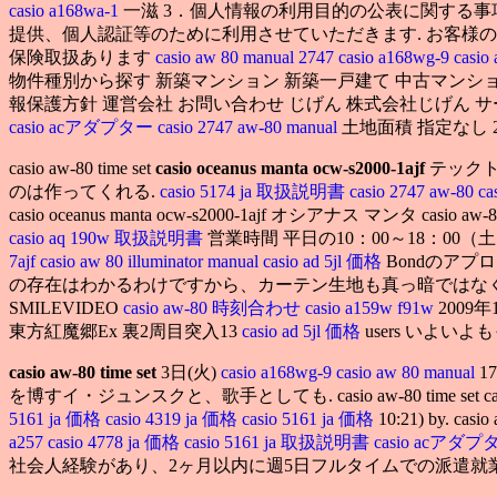
casio a168wa-1
一滋 3．個人情報の利用目的の公表に関する
提供、個人認証等のために利用させていただきます. お客様の事情による返品は
保険取扱あります
casio aw 80 manual 2747
casio a168wg-9
casio
物件種別から探す 新築マンション 新築一戸建て 中古マンション
報保護方針 運営会社 お問い合わせ じげん 株式会社じげん サービス一覧 © ZI
casio acアダプター
casio 2747 aw-80 manual
土地面積 指定なし 20m². cas
casio aw-80 time set
casio oceanus manta ocw-s2000-1ajf
テックト
のは作ってくれる.
casio 5174 ja 取扱説明書
casio 2747 aw-80
ca
casio oceanus manta ocw-s2000-1ajf オシアナス マン
casio aq 190w 取扱説明書
営業時間 平日の10：00～18：0
7ajf
casio aw 80 illuminator manual
casio ad 5jl 価格
Bondのア
の存在はわかるわけですから、カーテン生地も真っ暗ではな
SMILEVIDEO
casio aw-80 時刻合わせ
casio a159w f91w
2009年
東方紅魔郷Ex 裏2周目突入13
casio ad 5jl 価格
users いよいよ
casio aw-80 time set
3日(火)
casio a168wg-9
casio aw 80 manual
1
を博すイ・ジュンスクと、歌手としても. casio aw-80 time se
5161 ja 価格
casio 4319 ja 価格
casio 5161 ja 価格
10:21) by
a257
casio 4778 ja 価格
casio 5161 ja 取扱説明書
casio acアダ
社会人経験があり、2ヶ月以内に週5日フルタイムでの派遣就