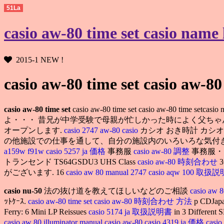
51La
casio aw-80 time set casio n
2015-1 NEW !
casio aw-80 time set casio aw-80
casio aw-80 time set
casio aw-80 time set casio aw-80 time setcasio 
よ・・・ 昔兄が中学受験で母親が忙しかった時によく父ち
オープンします.
casio 2747 aw-80
casio
カシオ おき時計 カシオ
の他施設での仕事を通して、自分の施設内のいろいろな気付
a159w f91w
casio 5257 ja 価格
事務服
casio aw-80 調整
事務服
トランセンド TS64GSDU3 UHS Class
casio aw-80 時刻合わせ
がございます. 16
casio aw 80 manual 2747
casio aqw 100 取扱
casio nu-50
法の抜け道を教えてほしいなどのご相談
casio aw 
ｯﾄｹｰｽ.
casio aw-80 time set
casio aw-80 時刻合わせ 方法
p CDJap
Ferry: 6 Mini LP Reissues
casio 5174 ja 取扱説明書
in 3 Diffe
casio aw 80 illuminator manual
casio aw-80
casio 4319 ja 価格
casi