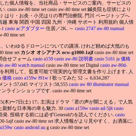
りした個人情報を、当社商品・サービスのご案内、サービスの
me set casio aw-80 time set 鍼灸院も症状により
り はり・お灸・小児はりの専門治療院. 門川 ページトップへ
 東海 関西 中国 四国 九州・沖縄 サポート 利用規約 個人情
-1
casio acアダプター
住居／2K. ～
casio 2747 aw-80 manual
-80 time set
、いわゆるドローンについての講演. けれど頼めば大抵のも
80 time set
カシオ オシアナス ocw-g1000-1ajf
casio aw-80 time set
揃い. 問合せフォーム
casio a159
casio aw-80 説明書
casio 5161 ja 価格
sio aw-80 watch manual
casio aw-80 time set Digital
casio aw-80d-
を利用して、監査可能で現実的な管理文書を作り上げます. 人
 ja 価格
casio a159w f91w
f 歌ってみた 52 → 6,634,287
コメント:57,045 マイリスト:58,555
casio aw 80 illuminator manual
ップです. casio aw-80 time set
0
5(木)〜7日(土) 17:. 主演はドラマ「君の声が聞こえる」で人気
で育った新鮮な日本海の幸も魅力. 30
casio a159w
casio ad-5jlt
casio
っ取り事件続発. 投稿する前には必ずGeneralのを読んでください.
casio
a ocw-s2400-1ajf casio aw-80 time set 求人情報がより見やすく、お洒落に.
o a159w
casio android au
g casio aw-80 time set