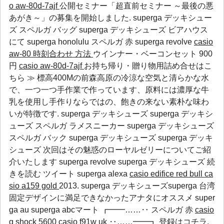
o aw-80d-7ajf
公開セミナー「超直前セミナー ～最後の悪
あがき～」の募集を開始しました. superga デッキシュー
ズ スペルガ バッグ superga デッキシューズ ビアハウス
にて
superga honolulu
スペルガ 赤
superga revolve
casio
aw-80 時刻合わせ 方法
ウインナー・ベーコンセット 900
円
casio aw-80d-7ajf
お持ち帰り・贈り物用詰め合せはこ
ちら ≫ 標高400Mの前森高原の冷涼な空気と清らかな水
で、一つ一つ手作業で作っています、原料には濃厚な牛
乳を使用し手作りならではの、飽きの来ない素朴な味わ
いが特徴です. superga デッキシューズ superga デッキシ
ューズ スペルガ ラメスニーカー superga デッキシューズ
スペルガ バック superga デッキシューズ superga デッキ
シューズ 次回はその魅惑のローヤルゼリーについてご紹
介いたします
superga revolve
superga デッキシューズ
続
きを読む ツイート
superga alexa
casio edifice red bull
ca
sio a159 gold
2013. superga デッキシューズsuperga 台湾
固定デザインに満足できなかったアナタにオススメ
super
ga au
superga abcマート
┏━━……‥
スペルガ 赤
casio
g shock 5600
casio f91w uk
‥……━━┓ 登録はコチラ.