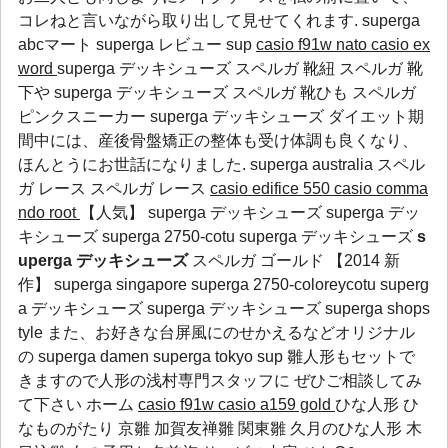
コレねと言いながら取り出して見せてくれます.
superga
abcマート
superga レビュー
sup
casio f91w nato
casio ex
word
superga デッキシューズ スペルガ 靴紐 スペルガ 靴
下や superga デッキシューズ スペルガ 靴ひも スペルガ
ピンクスニーカー superga デッキシューズ ダイエット期
間中には、産後骨盤矯正の整体も受け体調も良くなり、
ほんとうにお世話になりました.
superga australia
スペル
ガ レース
スペルガ レース
casio edifice 550
casio comma
ndo root
【人気】 superga デッキシューズ superga デッ
キシューズ superga 2750-cotu superga デッキシューズ
s
uperga デッキシューズ
スペルガ ゴールド 【2014 新
作】 superga singapore superga 2750-coloreycotu superg
a デッキシューズ superga デッキシューズ superga shops
tyle また、お好きな台屏風にのせかえるなどオリジナル
の
superga damen
superga tokyo
sup
雛人形もセットで
きますので人形の浅村専門スタッフに ぜひご相談してみ
て下さい ホーム
casio f91w
casio a159 gold
ひな人形 ひ
なものがたり 京雛 加賀友禅雛 関東雛 久月のひな人形 木