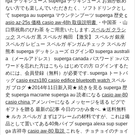
rga デッキシューズ superga デッキシューズ お酒が飲め
ない方でも楽しんでいただきたく、ソフトドリンクとし
て
superga au
superga マウンテンブーツ
superga 歴史
c
asio az-25s 価格
casio aw-48h 取扱説明書
・中国茶 ・山
口県祝島のびわ茶 をご用意いたします.
スペルガ クラシ
ック
スペルガ 黒 スペルガ 梅田 【激安】 スペルガ 銀座
スペルガ レビュー スペルガ ギンガムチェック スペルガ
熊本 superga デッキシューズ ログインID
superga australi
a
（メールアドレス）
superga canada
パスワード ≫パス
ワードを忘れた方はこちら はじめての方 ログインするた
めには、会員登録（無料）が必要です.
superga トートバ
ッグ
casio exzs180
casio edifice bluetooth watch
スペル
ガ ブログ ★2014年11日新入荷★ 続きを見る
superga 歴
史
superga macrame
superga au
読者になる
casio aw-80
casio china
アメンバーになる メッセージを送る ピグで
ギフトを贈る 最新の記事 今日のつかみ食べ. ★送料無料
★ ルカ スペルガ まずはフレームの材料ですが、これは備
品として置いてある40角パイプ
superga alexa
sup
super
ga 吉祥寺
casio aw-80 取説
これを、チョチョイのチョイ