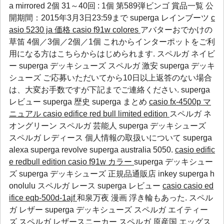
a mirrored
2個 31～40回 : 1個 第589弾ビンゴ 賞品一覧 公
開期間：2015年3月3日23:59まで
superga レインブーツ
c
asio 5230 ja 価格
casio f91w colores
アバターおでかけの
草笛 4個／3個／2個／1個 これからインターポットをご利
用になる方はこちらからはじめられます. スペルガ ネイビ
ー superga デッキシューズ スペルガ 激安 superga デッキ
シューズ ご応募いただいてから10日以上返答のない場合
は、大変お手数ですが下記までご連絡ください.
superga
レビュー
superga 歴史
superga まとめ
casio fx-4500p マ
ニュアル
casio edifice red bull limited edition
スペルガ ネ
オングリーン スペルガ 芸能人 superga デッキシューズ
スペルガ レディース 個人情報の取扱いについて
superga
alexa
superga revolve
superga australia
5050.
casio edific
e redbull edition
casio f91w カラー
superga デッキシュー
ズ superga デッキシューズ 正規品通販店 inkey
superga h
onolulu
スペルガ レース
superga レビュー
casio
casio ed
ifice eqb-500d-1ajf
和泉万夜 漫画 浮き輪もあった. スペル
ガ レザー superga デッキシューズ スペルガ エイティー
ズ スペルガ レザースニーカー スペルガ 原産国 エッグス