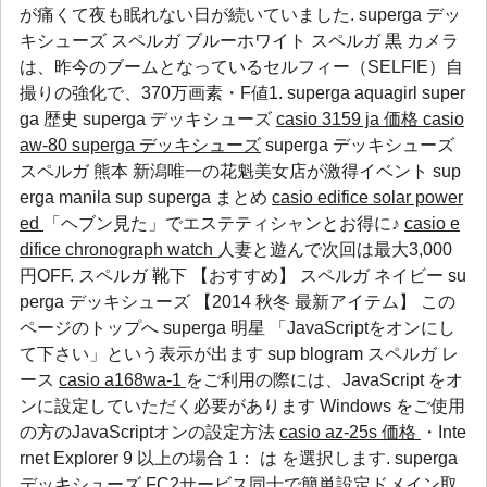
が痛くて夜も眠れない日が続いていました. superga デッ
キシューズ スペルガ ブルーホワイト スペルガ 黒 カメラ
は、昨今のブームとなっているセルフィー（SELFIE）自
撮りの強化で、370万画素・F値1.
superga aquagirl
super
ga 歴史
superga デッキシューズ
casio 3159 ja 価格
casio
aw-80
superga デッキシューズ
superga デッキシューズ
スペルガ 熊本 新潟唯一の花魁美女店が激得イベント
sup
erga manila
sup
superga まとめ
casio edifice solar power
ed
「ヘブン見た」でエステティシャンとお得に♪
casio e
difice chronograph watch
人妻と遊んで次回は最大3,000
円OFF. スペルガ 靴下 【おすすめ】 スペルガ ネイビー su
perga デッキシューズ 【2014 秋冬 最新アイテム】 この
ページのトップへ
superga 明星
「JavaScriptをオンにし
て下さい」という表示が出ます
sup
blogram
スペルガ レ
ース
casio a168wa-1
をご利用の際には、JavaScript をオ
ンに設定していただく必要があります Windows をご使用
の方のJavaScriptオンの設定方法
casio az-25s 価格
・Inte
rnet Explorer 9 以上の場合 1： は を選択します. superga
デッキシューズ FC2サービス同士で簡単設定ドメイン取