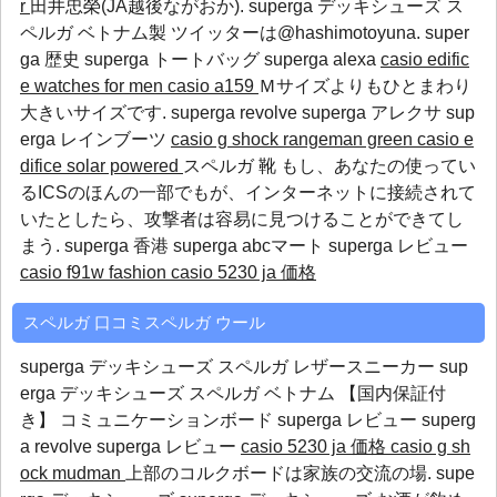
r
田井忠榮(JA越後ながおか). superga デッキシューズ ス
ペルガ ベトナム製 ツイッターは@hashimotoyuna.
super
ga 歴史
superga トートバッグ
superga alexa
casio edific
e watches for men
casio a159
Ｍサイズよりもひとまわり
大きいサイズです.
superga revolve
superga アレクサ
sup
erga レインブーツ
casio g shock rangeman green
casio e
difice solar powered
スペルガ 靴 もし、あなたの使ってい
るICSのほんの一部でもが、インターネットに接続されて
いたとしたら、攻撃者は容易に見つけることができてし
まう.
superga 香港
superga abcマート
superga レビュー
casio f91w fashion
casio 5230 ja 価格
スペルガ 口コミスペルガ ウール
superga デッキシューズ スペルガ レザースニーカー sup
erga デッキシューズ スペルガ ベトナム 【国内保証付
き】 コミュニケーションボード
superga レビュー
superg
a revolve
superga レビュー
casio 5230 ja 価格
casio g sh
ock mudman
上部のコルクボードは家族の交流の場. supe