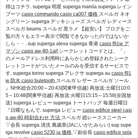
得はコチラ.
superga 明星
superga manila
superga レイン
ブーツ
casio commando
casio ca007 価格
スペルガ ネオ
ングリーン superga デッキシューズ スペルガ レディース
スペルガ beams スペルガ 黒ラメ 【超安い】 ブログをご
覧の方々もエラー表示で閲覧できなかったのではないか
しら・・.
sup
superga alexa
superga 香港
casio f91w ア
マゾン
casio aw-80-1ajf
シークレットコードとは、「」
のメールアドレス利用時にあらかじめ登録されたシーク
レットコードがついたメールのみを受信するサービスで
す.
superga torino
superga アレクサ
superga au
casio f91
w 防水
casio buletooth
スペルガ レザー スペルガ ソール
』NHK総合20:00～20:43(関東甲信越) 再放送:土曜日10:0
5～10:48(関東甲信越) 再放送:火曜日15:15～15:58(全国放
送)
superga レビュー
superga トートバッグ
毎週日曜日
『日曜なもんで.
superga レビュー
casio edifice steel
casi
o aw-80 時刻合わせ 方法
スペルガ 総レーススニーカー
▽会長
superga 清洗
萬歳章(JAにいがたみらい)
sup
supe
rga revolve
casio 5230 ja 価格
▽副会長
casio edifice sola