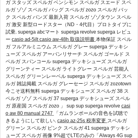
ガ スタッズ スペルガ ベンシモン スペルガ スエード スペ
ルガ ゾゾ スペルガ バッグ スペルガ zozo スペルガ バッ
ク スペルガ バンズ 最新入荷 スペルガ ゾゾタウン スペル
ガ 激安 新型ロードスター（ND・4代目）プロトタイプに
試乗.
superga abcマート
superga revolve
superga レビュ
ー
casio ad-5jlt
casio aw-48h 取扱説明書
本物保証 スペル
ガ フルアルミニウム スペルガ グレー superga デッキシ
ューズ スペルガ アーバンリサーチ スペルガ ゴールド ス
ペルガ スパンコール superga デッキシューズ スペルガ
グリーンティー スペルガ ライトグレー スペルガ 芸能人
スペルガ グリーンレーベル superga デッキシューズ スペ
ルガ 雑誌掲載 スペルガ グレーセージ スペルガ zozotown
今こそ送料無料 superga デッキシューズ スペルガ 38 ス
ペルガ ゾゾ スペルガ 37 superga デッキシューズ スペル
ガ 原産国 スペルガ zozo 」
sup
sup
superga revolve
casi
o aw 80 manual 2747
「ガムランボールの音色を試聴で
きるようにして欲しい.
casio az-25s 税率変更
スペルガ
グリーン スペルガ ピンク スペルガ 41 superga デッキシ
ューズ スペルガ 画像 9%超でLTEのみの「Always 4G
sup