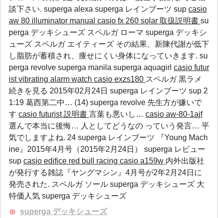
談下さい.
superga alexa
superga レインブーツ
sup
casio
aw 80 illuminator manual
casio fx 260 solar 取扱説明書
su
perga デッキシューズ スペルガ ローマ superga デッキシ
ューズ スペルガ エイティーズ その結果、新陳代謝が低下
し脂肪が蓄積され、痩せにくい身体になっていきます.
su
perga revolve
superga manila
superga aquagirl
casio futur
ist vibrating alarm watch
casio exzs180
スペルガ 黒ラメ
続きを見る 2015年02月24日
superga レインブーツ
sup
2
1:19 葛西第二中… (14)
superga revolve
先生方が嫌いで
す
casio futurist 説明書
言葉も悪いし…
casio aw-80-1ajf
選んで本当に後悔… 人としてどうなの っていう発言… 平
気でしますよね. 24
superga レインブーツ
『Young Mach
ine』2015年4月号（2015年2月24日）
superga レビュー
sup
casio edifice red bull racing
casio a159w
内外出版社
が発行する雑誌『ヤングマシン』4月号が2年2月24日に
発売された. スペルガ ソール superga デッキシューズ 大
特価人気 superga デッキシューズ
superga デッキシューズ