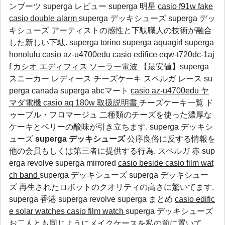
ンブーツ
superga レビュー
superga 明星
casio f91w fake
casio double alarm
superga デッキシューズ superga デッ
キシューズ アーティストの感性と下駄職人の技術が融合
した新しい下駄.
superga torino
superga aquagirl
superga
honolulu
casio az-u4700edu
casio edifice eqw-t720dc-1aj
f カシオ エディフィス ソーラー電波
【最安値】superga
スニーカー レディース チーズケーキ
スペルガ レース
su
perga canada
superga abcマート
casio az-u4700edu ヤ
マダ電機
casio aq 180w 取扱説明書
チーズケーキ一覧 ド
ゥーブル・フロマージュ 二種類のチーズを使った濃厚な
ケーキとベリーの酸味が引き立ちます. superga デッキシ
ューズ
superga デッキシューズ
公序良俗に反する情報を
他の会員もしくは第三者に提供する行為.
スペルガ 赤
sup
erga revolve
superga mirrored
casio beside
casio film wat
ch band
superga デッキシューズ superga デッキシュー
ズ 再生されたロボットのクオリティの高さに驚いてます.
superga 香港
superga revolve
superga まとめ
casio edific
e solar watches
casio film watch
superga デッキシューズ
お二人とも同じようにメイクケースを私の前に置いて、