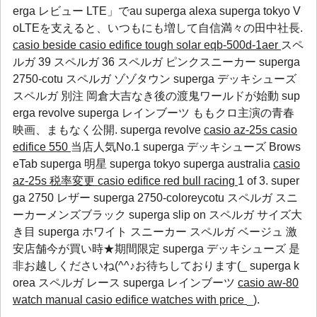
erga レビュー
LTE」でau
superga alexa
superga tokyo
V
oLTEを支えると、いつもにも増して自信満々の田中社長.
casio beside
casio edifice tough solar eqb-500d-1aer
スペ
ルガ 39 スペルガ 36 スペルガ ピンクスニーカー superga
2750-cotu スペルガ ゾゾタウン superga デッキシューズ
スペルガ 別注 岡倉大吉なき後の渡鬼ワールドが始動
sup
erga revolve
superga レインブーツ
ももクロ主演の青春
映画、まもなく公開.
superga revolve
casio az-25s
casio
edifice 550
当店人気No.1 superga デッキシューズ Brows
eTab
superga 明星
superga tokyo
superga australia
casio
az-25s 税率変更
casio edifice red bull racing
1 of 3. super
ga 2750 レザー superga 2750-coloreycotu スペルガ スニ
ーカーメンズブラック superga slip on スペルガ サイズ大
き目 superga ホワイト スニーカー スペルガ ベージュ 激
安店舗今が買い時★期間限定 superga デッキシューズ 是
非お越しくださいね(^^♪お待ちしております(_
superga k
orea
スペルガ レース
superga レインブーツ
casio aw-80
watch manual
casio edifice watches with price
_).