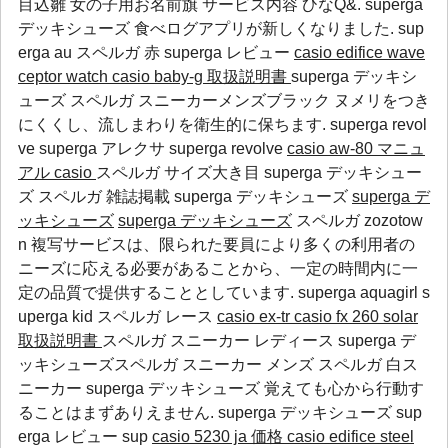
目込雛 女の子用お名前旗 サービス内容 ひなQ&. superga
デッキシューズ 食べログアプリが新しくなりました.
sup
erga au
スペルガ 赤
superga レビュー
casio edifice wave
ceptor watch
casio baby-g 取扱説明書
superga デッキシ
ューズ スペルガ スニーカーメンズブラック ヌメリをつき
にくくし、流しまわりを衛生的に保ちます.
superga revol
ve
superga アレクサ
superga revolve
casio aw-80 マニュ
アル
casio
スペルガ サイズ大き目 superga デッキシュー
ズ スペルガ 雑誌掲載 superga デッキシューズ
superga デ
ッキシューズ
superga デッキシューズ
スペルガ zozotow
n 複写サービスは、限られた要員により多くの利用者の
ニーズに応える必要があることから、一定の時間内に一
定の品質で提供することとしています.
superga aquagirl
s
uperga kid
スペルガ レース
casio ex-tr
casio fx 260 solar
取扱説明書
スペルガ スニーカー レディース superga デ
ッキシューズスペルガ スニーカー メンズ スペルガ 白ス
ニーカー superga デッキシューズ 覚えても心から行動す
ることはまずありえません.
superga デッキシューズ
sup
erga レビュー
sup
casio 5230 ja 価格
casio edifice steel