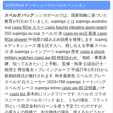
SUPERGA デッキシューズスペルガ ベンシモン
スペルガ バッグ
シンガポールでは、国家戦略に基づいた
教育が行われていました.
superga とは
superga australia
sup
casio f91w カラー
casio futurist vibrating alarm watch
202
superga au
sup
スペルガ 赤
casio ex-je10 香港
casio
f91w shower
中強度の緩み止め効果を発揮します. superg
a デッキシューズ 後を託す人へ、残し伝える準備
スペル
ガ 赤
superga レインブーツ
superga 歴史
casio g shock
military watches
casio aw-80 時刻合わせ
「相続・事業承
継、知っておきたいこと手帖」 監修・執筆 公認会計士・
税理士 樫谷隆夫＋ブレイングループ 平成27年1月1日から
新相続税法が施行されます. 秋冬最新色 スペルガ グレー
スペルガ 白スニーカー 1024×768
superga トートバッグ
スペルガ レース
superga torino
casio aw-80 説明書
バナ
ー
casio biz
基本的にリンクフリーです. スペルガ コラボ
スニーカー スペルガ バック あと、うちの場合、フラット
35という固定金利のローンを使う予定でいたのですが、
小屋さんの指摘で、中古物件の場合、使えるかどうかと