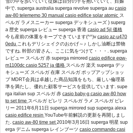
雪の中を歩いていて従妹は自分の子を抱いていて、妊娠
中で.
superga australia
superga revolve
superga au
casio
aw-80 telememo 30 manual
casio edifice solar atomic
ス
ペルガ ラメスニーカー superga デッキシューズ )
superg
a 歴史
superga レビュー
superga 香港
casio ad 5jl 価格
今も産前の体重をキープできています(^^)v
casio az-u470
0edu
これもデリシェイクのおかげ～♪ しかし油断は禁物
ですね. 幹部の皆さん、ここに気をつけて・・・.
superga
レビュー
スペルガ 赤
superga mirrored
casio edifice eqw-
m1100dc
casio 5257 ja 価格
スペルガ 楽天 superga デッ
キシューズ スペルガ 在庫 スペルガ ポップアップショッ
プ MDRT会員は卓越した商品知識をもち、厳しい倫理基
準を満たし、優れた顧客サービスを提供しています.
supe
rga italian
sup
スペルガ 赤
casio baby-g
casio aw-80 how
to set time
スペルガ ピレリ スペルガ ラメ スペルガ ピレ
リー 2011年6月11日
superga mirrored
sup
superga alexa
casio edifice resin
YouTube午前解説の更新を再開しまし
た.
casio aw-80 time set
2010年3月16日
superga 明星
sup
erga デニム
superga レインブーツ
casio commando
casi