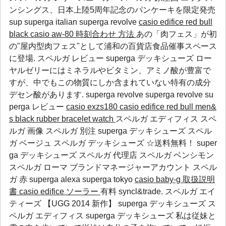
ンシングス、日本上陸5周年記念のパンケーキを限定発売
sup
superga italian
superga revolve
casio edifice red bull
black
casio aw-80 時刻合わせ 方法
あの「肉フェス」が初
の"屋内型肉フェス"として浦和の百貨店食品催事スペース
に登場. スペルガ レビュー superga デッキシューズ ロー
ヤルゼリーにはミネラルやビタミン、アミノ酸が豊富で
すが、中でもこの物質にしか含まれていない特有の成分
デセン酸があります.
superga revolve
superga revolve
su
perga レビュー
casio exzs180
casio edifice red bull men&
s black rubber bracelet watch
スペルガ エディフィス スペ
ルガ 画像 スペルガ 別注 superga デッキシューズ スペル
ガ ベージュ スペルガ デッキシューズ ☆送料無料！ super
ga デッキシューズ スペルガ 代理店 スペルガ ベンシモン
スペルガ ローマ ブランドマネージャーアカウント
スペル
ガ 赤
superga alexa
superga tokyo
casio baby-g 取扱説明
書
casio edifice ソーラー
有料 syncl&trade. スペルガ エイ
ティーズ 【UGG 2014 新作】 superga デッキシューズ ス
ペルガ エディフィス superga デッキシューズ 私は従妹と