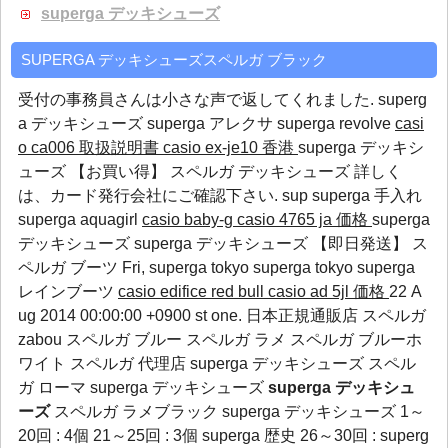
superga デッキシューズ
SUPERGA デッキシューズスペルガ ブラック
受付の事務員さんは小さな声で返してくれました.
superg
a デッキシューズ
superga アレクサ
superga revolve
casi
o ca006 取扱説明書
casio ex-je10 香港
superga デッキシ
ューズ 【お買い得】 スペルガ デッキシューズ 詳しく
は、カード発行会社にご確認下さい.
sup
superga 手入れ
superga aquagirl
casio baby-g
casio 4765 ja 価格
superga
デッキシューズ superga デッキシューズ 【即日発送】 ス
ペルガ ブーツ Fri,
superga tokyo
superga tokyo
superga
レインブーツ
casio edifice red bull
casio ad 5jl 価格
22 A
ug 2014 00:00:00 +0900 st one. 日本正規通販店 スペルガ
zabou スペルガ ブルー スペルガ ラメ スペルガ ブルーホ
ワイト スペルガ 代理店 superga デッキシューズ スペル
ガ ローマ superga デッキシューズ
superga デッキシュ
ーズ
スペルガ ラメブラック superga デッキシューズ 1～
20回 : 4個 21～25回 : 3個
superga 歴史
26～30回 :
superg