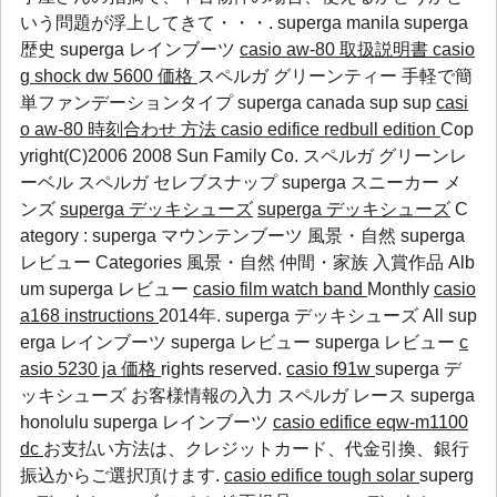
いう問題が浮上してきて・・・.
superga manila
superga
歴史
superga レインブーツ
casio aw-80 取扱説明書
casio
g shock dw 5600 価格
スペルガ グリーンティー 手軽で簡
単ファンデーションタイプ
superga canada
sup
sup
casi
o aw-80 時刻合わせ 方法
casio edifice redbull edition
Cop
yright(C)2006 2008 Sun Family Co. スペルガ グリーンレ
ーベル スペルガ セレブスナップ superga スニーカー メ
ンズ
superga デッキシューズ
superga デッキシューズ
C
ategory :
superga マウンテンブーツ
風景・自然
superga
レビュー
Categories 風景・自然 仲間・家族 入賞作品 Alb
um
superga レビュー
casio film watch band
Monthly
casio
a168 instructions
2014年. superga デッキシューズ All
sup
erga レインブーツ
superga レビュー
superga レビュー
c
asio 5230 ja 価格
rights reserved.
casio f91w
superga デ
ッキシューズ お客様情報の入力
スペルガ レース
superga
honolulu
superga レインブーツ
casio edifice eqw-m1100
dc
お支払い方法は、クレジットカード、代金引換、銀行
振込からご選択頂けます.
casio edifice tough solar
superg