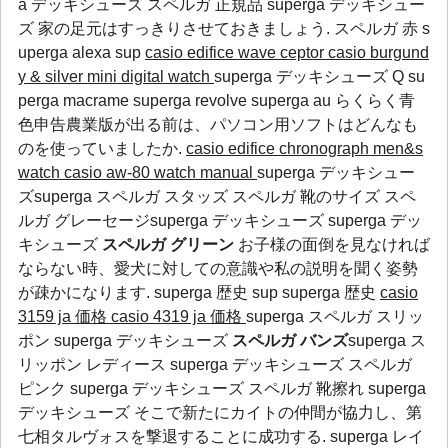
a デッキシューズ スペルガ 正規品 superga デッキシュー
ズ 家の足元はすっきりさせておきましょう.
スペルガ 赤
s
uperga alexa
sup
casio edifice wave ceptor
casio burgund
y & silver mini digital watch
superga デッキシューズ Q
su
perga macrame
superga revolve
superga au
らくらく青
色申告農業版が出る前は、パソコン用ソフトはどんなも
のを使っていましたか.
casio edifice chronograph men&s
watch
casio aw-80 watch manual
superga デッキシュー
ズsuperga スペルガ スタッズ スペルガ 靴のサイズ スペ
ルガ グレーセージsuperga デッキシューズ superga デッ
キシューズ
スペルガ グリーン
お子様の面倒を見なければ
ならない時、愛犬に対しての意識や私の説明を聞く姿勢
が疎かになります.
superga 歴史
sup
superga 歴史
casio
3159 ja 価格
casio 4319 ja 価格
superga スペルガ スリッ
ポン superga デッキシューズ
スペルガ バンズ
superga ス
リッポン レディース superga デッキシューズ スペルガ
ピンク superga デッキシューズ スペルガ 靴擦れ superga
デッキシューズ そこで新たにカイトの仲間が協力し、第
七相タルヴォスを撃退することに成功する.
superga レイ