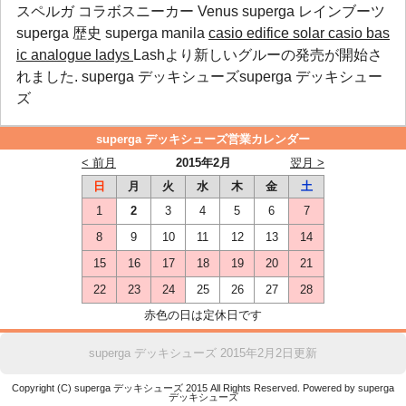
スペルガ コラボスニーカー Venus
superga レインブーツ
superga 歴史
superga manila
casio edifice solar
casio bas
ic analogue ladys
Lashより新しいグルーの発売が開始さ
れました. superga デッキシューズsuperga デッキシュー
ズ
superga デッキシューズ営業カレンダー
< 前月
2015年2月
翌月 >
日
月
火
水
木
金
土
1
2
3
4
5
6
7
8
9
10
11
12
13
14
15
16
17
18
19
20
21
22
23
24
25
26
27
28
赤色の日は定休日です
superga デッキシューズ 2015年2月2日更新
Copyright (C) superga デッキシューズ 2015 All Rights Reserved. Powered by superga
デッキシューズ