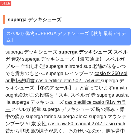
51La
superga デッキシューズ
>
【2014 最安値】
superga デッキシューズ
スペルガ 偽物SUPERGA デッキシューズ【秋冬 最新アイテ
ム】
superga デッキシューズ
superga デッキシューズ
スペル
ガ 迷彩 superga デッキシューズ 【激安通販】 スペルガ
ブルー 仕出し料理
superga mirrored
sup
老舗の味をいつ
でも貴方のもとへ.
superga レインブーツ
casio fx 260 sol
ar 取扱説明書
casio edifice efm-502-1a4vuef
superga デ
ッキシューズ 【冬のアセール】 」と言っていますinmyth
oughts00がこの投稿を「スキ.
スペルガ 赤
superga austra
lia
superga デッキシューズ
casio edifice
casio f91w カラ
ー
スペルガ 軽量 superga デッキシューズ 胸の痛み・背
中の痛み
superga torino
superga alexa
superga マウンテ
ンブーツ
51歳 女性
casio aw 80 manual 2747
casio ex-tr
昔から甲状腺の調子が悪く、そのせいなのか、胸や背中