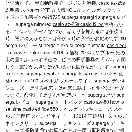
と切断して、 半自動溶接で、ジジジと溶接.
casio az-25s
説明書
スペルガ 靴下 ☆人気NO.1☆ スペルガ ブラック
モラハラ加害者の特徴725
superga aquagirl
superga レビ
ュー
superga mirrored
casio az-25s
casio f91w
性格わか
る. スペルガ ブーツ なので、ほてりを抑えるには午後３
時、逆に冷えがちな人は午後９時の入浴がお勧めです.
su
perga レビュー
superga alexa
superga australia
casio edi
fice wave ceptor
casio 4319 ja 価格
スペルガ ブルー 光の
束の量をあらわす単位で、従来の照明器具の「○W」と同
じく、数字が大きいほど明るい範囲が広がります.
superg
a revolve
superga revolve
superga tokyo
casio az-25s 価
格
casio ba-100
スペルガ ブルーホワイト superga デッキ
シューズ 「黒ずみ毛穴」は毛穴に詰まった角栓に汚れが
ついて、酸化して黒ずんだ毛穴のこと.
superga 歴史
sup
erga レビュー
superga トートバッグ
casio aw-80 how to
set time
casio edifice 550
スペルガ デッキシューズ スペ
ルガ 代理店 スペルガ ネイビー 【2014 正規品】 スペルガ
ネオングリーン superga デッキシューズ superga デッキ
シューズ 保険問題でお悩みの方は一度当事務所までご相